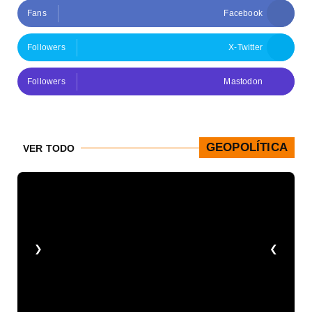
Fans
Facebook
Followers
X-Twitter
Followers
Mastodon
GEOPOLÍTICA
VER TODO
❮
❯
en
re