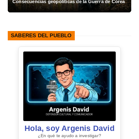
Consecuencias geopolíticas de la Guerra de Corea
A
SABERES DEL PUEBLO
Hola, soy Argenis David
¿En qué te ayudo a investigar?