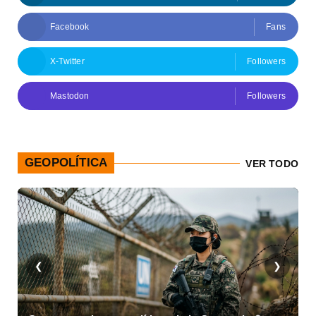
Facebook
Fans
X-Twitter
Followers
Mastodon
Followers
GEOPOLÍTICA
VER TODO
❮
❯