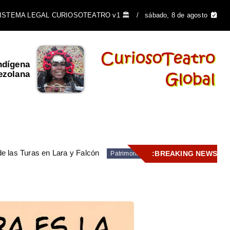
🏛️ SISTEMA LEGAL CURIOSOTEATRO v1
sábado, 8 de agosto
ndígena
El Escudo de Venezuela y
ezolana
su importancia ...
de las Turas en Lara y Falcón
BREAKING NEWS:
Patrimonio