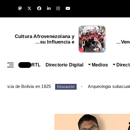
Cultura Afrovenezolana y
su Influencia e...
Vene
RTL
Directorio Digital
Medios
Direc
ndencia de Bolivia en 1825
Arqueologia subacuat
Educación