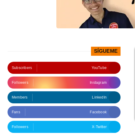
SÍGUEME
Subscribers
YouTube
Followers
Instagram
Members
LinkedIn
Fans
Facebook
Followers
X-Twitter