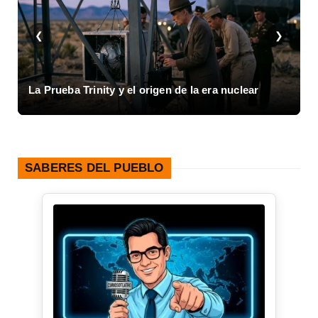
❮
❯
I
La Prueba Trinity y el origen de la era nuclear
1
SABERES DEL PUEBLO