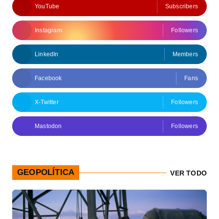
YouTube
Subscribers
Instagram
Followers
LinkedIn
Members
Facebook
Fans
X-Twitter
Followers
Mastodon
Followers
GEOPOLÍTICA
VER TODO