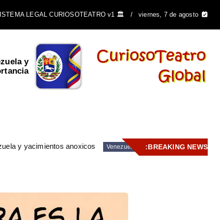
🏛️ SISTEMA LEGAL CURIOSOTEATRO v1
viernes, 7 de agosto
zuela y
Araguaney: El árbol que
ancia ...
florece en oro y...
zuela y yacimientos anoxicos
BREAKING NEWS:
Venezuela