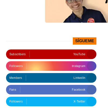
SÍGUEME
Subscribers
YouTube
Followers
Instagram
Members
LinkedIn
Fans
Facebook
Followers
X-Twitter