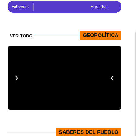
Followers
Mastodon
GEOPOLÍTICA
VER TODO
❮
❯
SABERES DEL PUEBLO