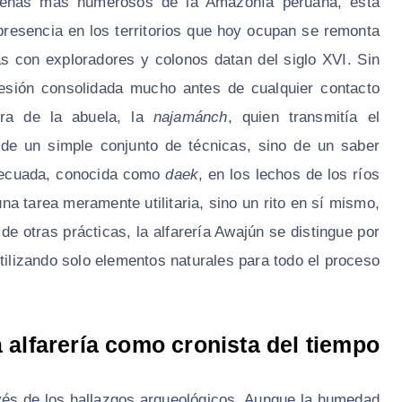
dígenas más numerosos de la Amazonía peruana, está
presencia en los territorios que hoy ocupan se remonta
s con exploradores y colonos datan del siglo XVI. Sin
esión consolidada mucho antes de cualquier contacto
ura de la abuela, la
najamánch
, quien transmitía el
de un simple conjunto de técnicas, sino de un saber
adecuada, conocida como
daek
, en los lechos de los ríos
a tarea meramente utilitaria, sino un rito en sí mismo,
de otras prácticas, la alfarería Awajún se distingue por
tilizando solo elementos naturales para todo el proceso.
 alfarería como cronista del tiempo
avés de los hallazgos arqueológicos. Aunque la humedad