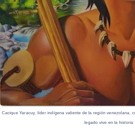
Cacique Yaracuy, líder indígena valiente de la región venezolana, c
legado vive en la historia