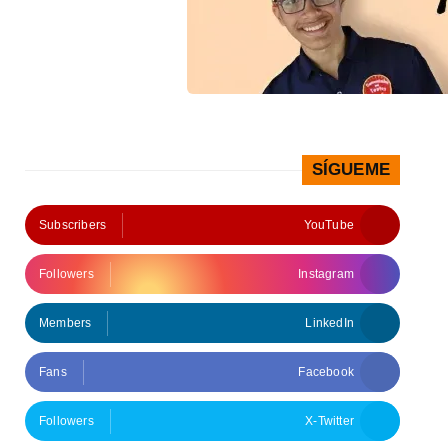
SÍGUEME
Subscribers
YouTube
Followers
Instagram
Members
LinkedIn
Fans
Facebook
Followers
X-Twitter