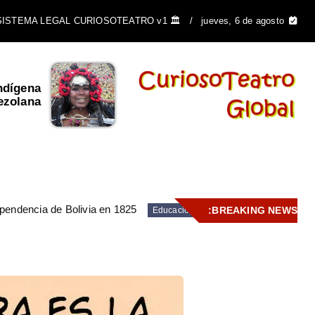
🏛️ SISTEMA LEGAL CURIOSOTEATRO v1
jueves, 6 de agosto
ndígena
El Escudo de Venezuela y
ezolana
su importancia ...
pendencia de Bolivia en 1825
BREAKING NEWS:
Educación