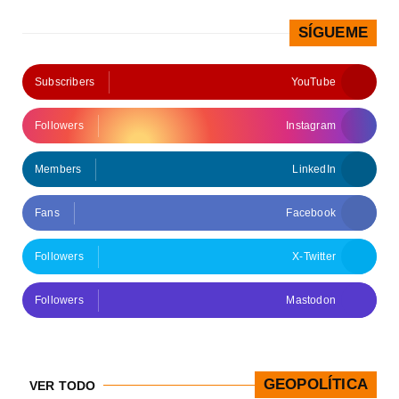
SÍGUEME
Subscribers
YouTube
Followers
Instagram
Members
LinkedIn
Fans
Facebook
Followers
X-Twitter
Followers
Mastodon
GEOPOLÍTICA
VER TODO