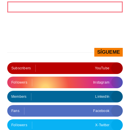
SÍGUEME
Subscribers
YouTube
Followers
Instagram
Members
LinkedIn
Fans
Facebook
Followers
X-Twitter