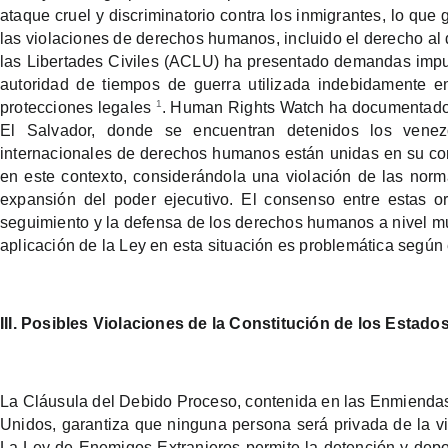
ataque cruel y discriminatorio contra los inmigrantes, lo que
las violaciones de derechos humanos, incluido el derecho al 
las Libertades Civiles (ACLU) ha presentado demandas impu
autoridad de tiempos de guerra utilizada indebidamente e
1
protecciones legales
. Human Rights Watch ha documentado 
El Salvador, donde se encuentran detenidos los vene
internacionales de derechos humanos están unidas en su co
en este contexto, considerándola una violación de las no
expansión del poder ejecutivo. El consenso entre estas o
seguimiento y la defensa de los derechos humanos a nivel mun
aplicación de la Ley en esta situación es problemática según 
III. Posibles Violaciones de la Constitución de los Estad
La Cláusula del Debido Proceso, contenida en las Enmiendas
Unidos, garantiza que ninguna persona será privada de la vid
La Ley de Enemigos Extranjeros permite la detención y depor