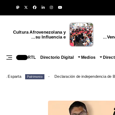
Cultura Afrovenezolana y
su Influencia e...
Vene
RTL
Directorio Digital
Medios
Direc
ueva Esparta
Declaración de independencia de B
Patrimonio