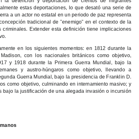
en la detención y deportación de cientos de migrantes
ralmente estas deportaciones, lo que desató una serie de
erra a un actor no estatal en un periodo de paz representa
concepción tradicional de "enemigo" en el contexto de la
 criminales. Extender esta definición tiene implicaciones
vo.
amente en los siguientes momentos: en 1812 durante la
adison, con los nacionales británicos como objetivo,
1917 y 1918 durante la Primera Guerra Mundial, bajo la
emanes y austro-húngaros como objetivo, llevando a
egunda Guerra Mundial, bajo la presidencia de Franklin D.
nos como objetivo, culminando en internamiento masivo; y
bajo la justificación de una alegada invasión o incursión
Humanos