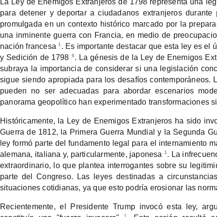
La Ley de Enemigos Extranjeros de 1798 representa una legi
para detener y deportar a ciudadanos extranjeros durante
promulgada en un contexto histórico marcado por la prepara
una inminente guerra con Francia, en medio de preocupacion
1
nación francesa
. Es importante destacar que esta ley es el 
6
y Sedición de 1798
. La génesis de la Ley de Enemigos Ext
subraya la importancia de considerar si una legislación con
sigue siendo apropiada para los desafíos contemporáneos. L
pueden no ser adecuadas para abordar escenarios moder
panorama geopolítico han experimentado transformaciones sig
Históricamente, la Ley de Enemigos Extranjeros ha sido inv
Guerra de 1812, la Primera Guerra Mundial y la Segunda G
ley formó parte del fundamento legal para el internamiento
1
alemana, italiana y, particularmente, japonesa
. La infrecuen
extraordinario, lo que plantea interrogantes sobre su legiti
parte del Congreso. Las leyes destinadas a circunstancia
situaciones cotidianas, ya que esto podría erosionar las norm
Recientemente, el Presidente Trump invocó esta ley, ar
1