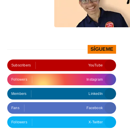
SÍGUEME
Subscribers
YouTube
Followers
Instagram
Members
LinkedIn
Fans
Facebook
Followers
X-Twitter