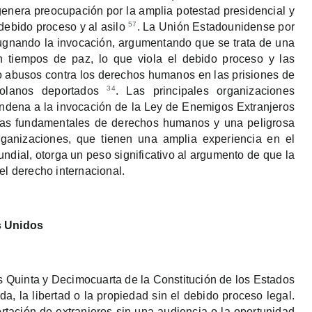
 genera preocupación por la amplia potestad presidencial y
57
debido proceso y al asilo
. La Unión Estadounidense por
gnando la invocación, argumentando que se trata de una
n tiempos de paz, lo que viola el debido proceso y las
abusos contra los derechos humanos en las prisiones de
34
zolanos deportados
. Las principales organizaciones
ndena a la invocación de la Ley de Enemigos Extranjeros
rmas fundamentales de derechos humanos y una peligrosa
rganizaciones, que tienen una amplia experiencia en el
dial, otorga un peso significativo al argumento de que la
el derecho internacional.
os Unidos
 Quinta y Decimocuarta de la Constitución de los Estados
a, la libertad o la propiedad sin el debido proceso legal.
tación de extranjeros sin una audiencia o la oportunidad