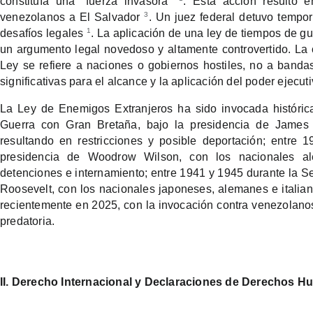
constituía una "fuerza invasora"
. Esta acción resultó 
3
venezolanos a El Salvador
. Un juez federal detuvo tempo
1
desafíos legales
. La aplicación de una ley de tiempos de gu
un argumento legal novedoso y altamente controvertido. La 
Ley se refiere a naciones o gobiernos hostiles, no a bandas
significativas para el alcance y la aplicación del poder ejecuti
La Ley de Enemigos Extranjeros ha sido invocada históric
Guerra con Gran Bretaña, bajo la presidencia de James M
resultando en restricciones y posible deportación; entre 
presidencia de Woodrow Wilson, con los nacionales al
detenciones e internamiento; entre 1941 y 1945 durante la S
Roosevelt, con los nacionales japoneses, alemanes e italia
recientemente en 2025, con la invocación contra venezolanos 
predatoria.
II. Derecho Internacional y Declaraciones de Derechos 