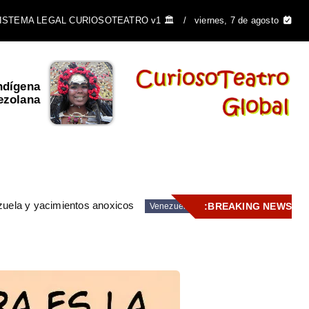
🏛️ SISTEMA LEGAL CURIOSOTEATRO v1
viernes, 7 de agosto
ndígena
El Escudo de Venezuela y
ezolana
su importancia ...
zuela y yacimientos anoxicos
BREAKING NEWS:
Venezuela