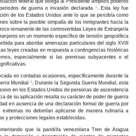
slación federal que otorga al Presidente amplios poderes
1
 periodos de guerra o invasión declarada
. Esta ley fue
ción de los Estados Unidos ante lo que se percibía como
es sobre la posible simpatía de los inmigrantes hacia la
único remanente de las controvertidas Leyes de Extranjería
ranjeros en un momento específico de tensión geopolítica
cebida para abordar amenazas particulares del siglo XVIII
as leyes creadas en respuesta a contingencias históricas
nos, especialmente si las premisas subyacentes o el
nificativas.
ocada en contadas ocasiones, específicamente durante la
1
uerra Mundial
. Durante la Segunda Guerra Mundial, esta
 masivo en los Estados Unidos de personas de ascendencia
cia de su aplicación resalta su carácter de poder de guerra
midad en ausencia de una declaración formal de guerra por
s extremas no deberían aplicarse de manera rutinaria a
as y protecciones legales establecidas.
gumentando que la pandilla venezolana Tren de Aragua