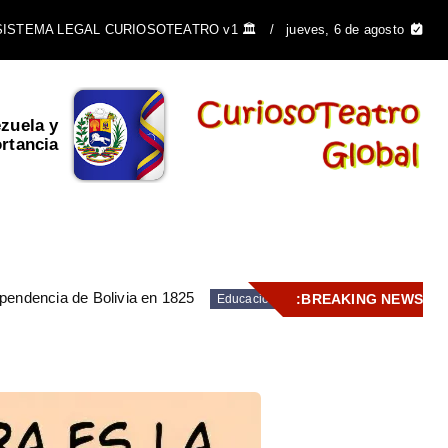
🏛️ SISTEMA LEGAL CURIOSOTEATRO v1
jueves, 6 de agosto
zuela y
Araguaney: El árbol que
ancia ...
florece en oro y...
pendencia de Bolivia en 1825
BREAKING NEWS:
Educación