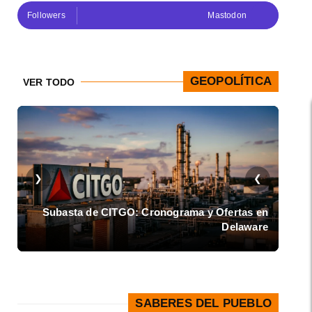
Followers
Mastodon
GEOPOLÍTICA
VER TODO
❮
❯
de
Subasta de CITGO: Cronograma y Ofertas en
ea
Delaware
SABERES DEL PUEBLO