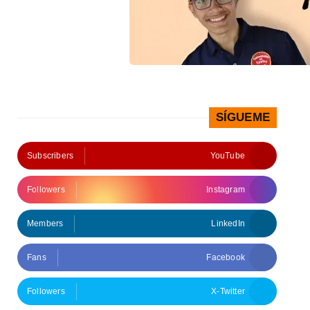
SÍGUEME
Subscribers
YouTube
Followers
Instagram
Members
LinkedIn
Fans
Facebook
Followers
X-Twitter