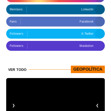
Members
LinkedIn
Fans
Facebook
Followers
X-Twitter
Followers
Mastodon
GEOPOLÍTICA
VER TODO
❮
❯