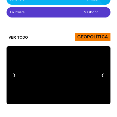
Followers
Mastodon
GEOPOLÍTICA
VER TODO
❮
❯
en
re