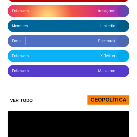
Followers
Instagram
Members
LinkedIn
Fans
Facebook
Followers
X-Twitter
Followers
Mastodon
GEOPOLÍTICA
VER TODO