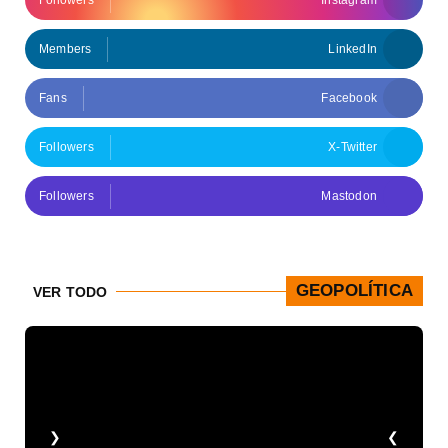
Members
LinkedIn
Fans
Facebook
Followers
X-Twitter
Followers
Mastodon
GEOPOLÍTICA
VER TODO
❮
❯