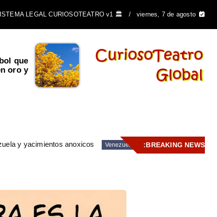
🏛️ SISTEMA LEGAL CURIOSOTEATRO v1
viernes, 7 de agosto
bol que
 oro y...
zuela y yacimientos anoxicos
BREAKING NEWS:
Venezuela