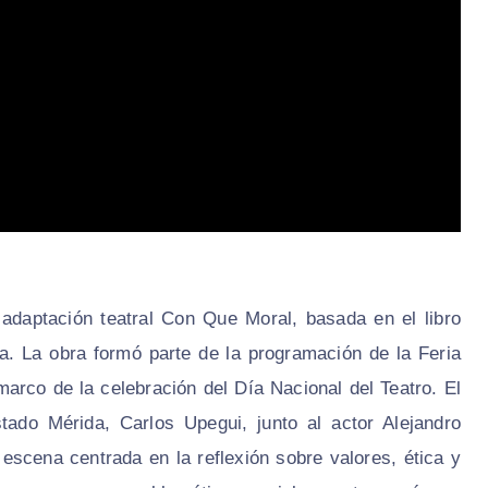
daptación teatral Con Que Moral, basada en el libro
ra. La obra formó parte de la programación de la Feria
arco de la celebración del Día Nacional del Teatro. El
tado Mérida, Carlos Upegui, junto al actor Alejandro
scena centrada en la reflexión sobre valores, ética y