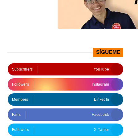
SÍGUEME
Subscribers
YouTube
Followers
Instagram
Members
LinkedIn
Fans
Facebook
Followers
X-Twitter