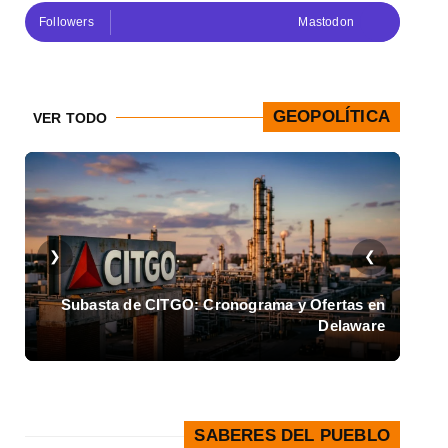
Followers
Mastodon
GEOPOLÍTICA
VER TODO
❮
❯
de
Subasta de CITGO: Cronograma y Ofertas en
ea
Delaware
SABERES DEL PUEBLO