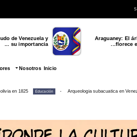
cudo de Venezuela y
Araguaney: El ár
su importancia ...
florece en
tores
Nosotros
Inicio
olivia en 1825
Arqueologia subacuatica en Vene
Educación