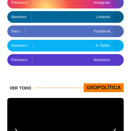
Followers
Instagram
Members
LinkedIn
Fans
Facebook
Followers
X-Twitter
Followers
Mastodon
GEOPOLÍTICA
VER TODO
❮
❯