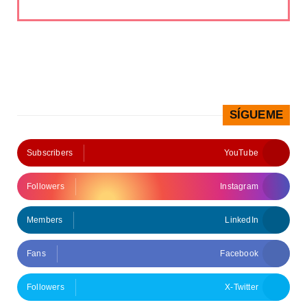
SÍGUEME
Subscribers
YouTube
Followers
Instagram
Members
LinkedIn
Fans
Facebook
Followers
X-Twitter