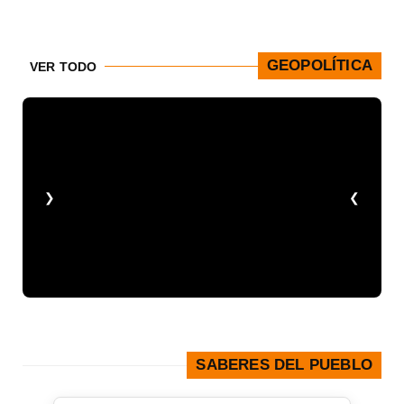
GEOPOLÍTICA
VER TODO
❮
❯
en
re
SABERES DEL PUEBLO