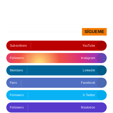
SÍGUEME
Subscribers
YouTube
Followers
Instagram
Members
LinkedIn
Fans
Facebook
Followers
X-Twitter
Followers
Mastodon