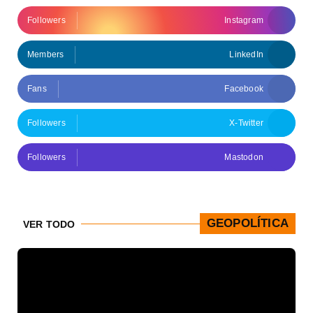
Followers
Instagram
Members
LinkedIn
Fans
Facebook
Followers
X-Twitter
Followers
Mastodon
GEOPOLÍTICA
VER TODO