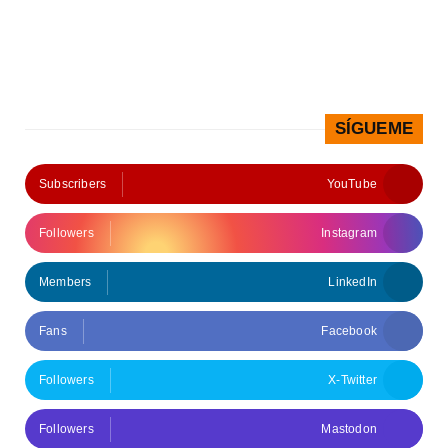
SÍGUEME
Subscribers
YouTube
Followers
Instagram
Members
LinkedIn
Fans
Facebook
Followers
X-Twitter
Followers
Mastodon