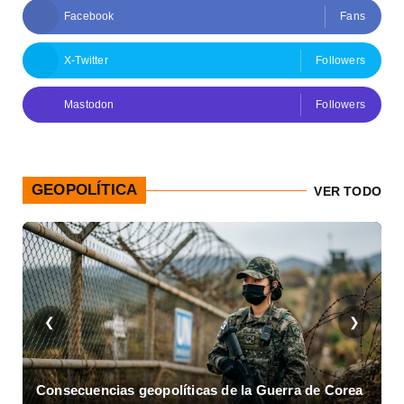
Facebook
Fans
X-Twitter
Followers
Mastodon
Followers
GEOPOLÍTICA
VER TODO
❮
❯
Consecuencias geopolíticas de la Guerra de Corea
A