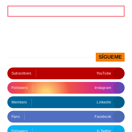
SÍGUEME
Subscribers
YouTube
Followers
Instagram
Members
LinkedIn
Fans
Facebook
Followers
X-Twitter