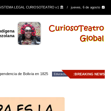
🏛️ SISTEMA LEGAL CURIOSOTEATRO v1
jueves, 6 de agosto
ndígena
El Escudo de Venezuela y
ezolana
su importancia ...
pendencia de Bolivia en 1825
BREAKING NEWS:
Educación