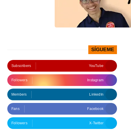
SÍGUEME
Subscribers
YouTube
Followers
Instagram
Members
LinkedIn
Fans
Facebook
Followers
X-Twitter