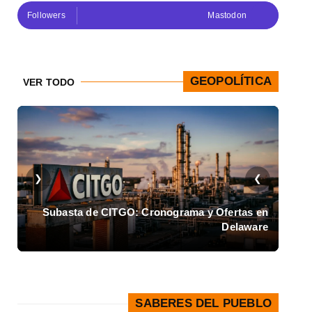
Followers
Mastodon
GEOPOLÍTICA
VER TODO
❮
❯
de
Subasta de CITGO: Cronograma y Ofertas en
ea
Delaware
SABERES DEL PUEBLO