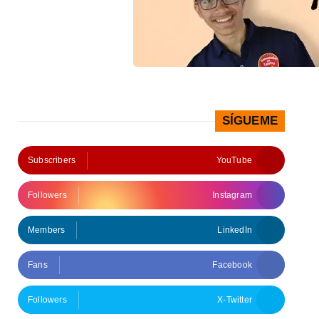
SÍGUEME
Subscribers
YouTube
Followers
Instagram
Members
LinkedIn
Fans
Facebook
Followers
X-Twitter