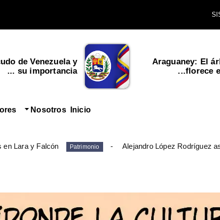
cudo de Venezuela y
Araguaney: El ár
su importancia ...
florece en
tores
Nosotros
Inicio
s en Lara y Falcón
Alejandro López Rodríguez as
Patrimonio