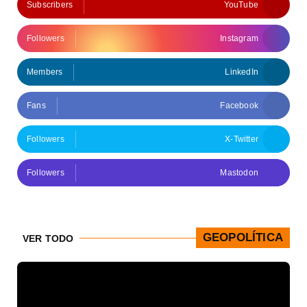
Subscribers
YouTube
Followers
Instagram
Members
LinkedIn
Fans
Facebook
Followers
X-Twitter
Followers
Mastodon
GEOPOLÍTICA
VER TODO